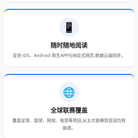
📱
随时随地阅读
支持 iOS、Android 原生APP与响应式网页,数据云端同步。
🌐
全球联赛覆盖
覆盖足球、篮球、网球、电竞等项目,从五大联赛到亚冠均有
报道。