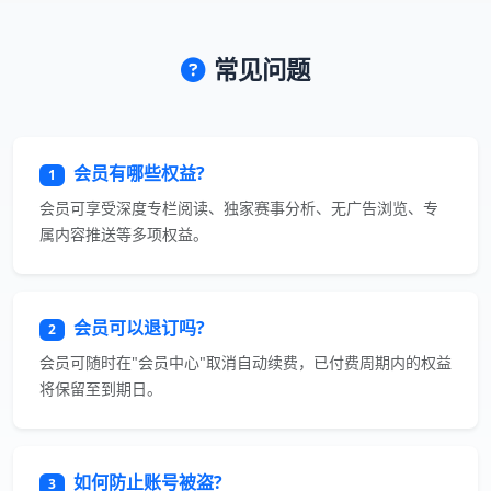
常见问题
会员有哪些权益?
1
会员可享受深度专栏阅读、独家赛事分析、无广告浏览、专
属内容推送等多项权益。
会员可以退订吗?
2
会员可随时在"会员中心"取消自动续费，已付费周期内的权益
将保留至到期日。
如何防止账号被盗?
3