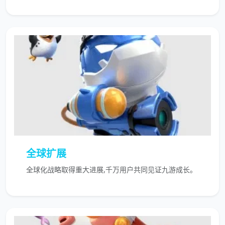
全球扩展
全球化战略取得重大进展,千万用户共同见证九游成长。