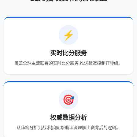
⚡
实时比分服务
覆盖全球主流联赛的实时比分服务,推送延迟控制在秒级。
🎯
权威数据分析
从阵容分析到战术拆解,帮助读者理解比赛背后的逻辑。