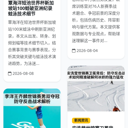
覃海洋短池世界杯新加
席训练营对76人新赛季战
坡站100蛙破亚洲纪录
术磨合、争冠前景的深度分
蛙泳技术细节
析，包括伤病历史、阵容影
覃海洋在短池世界杯新加坡
响与替代方案。本文提供客
站100米蛙泳中刷新亚洲纪
观数据与专业观点，帮助球
录，本文从出发、转身、划
迷理解这一事件对...
频划幅等技术细节切入，结
合赛事背景与赛季表现，分
2026-08-04
析其突破关键与蛙泳技术演
进趋势，为泳迷...
2026-08-08
新闻资讯