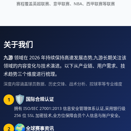
赛程覆盖英超联赛、意甲联赛、NBA、西甲联赛等联赛
关于我们
九游
领域在 2026 年持续保持高速发展态势,九游长期关注该
领域的内容变化与技术演进。以下从产业链、用户需求、技
术趋势三个维度进行梳理。
深度内容涵盖球员数据、历史交锋、战术分析、控球率等专业维度
🛡
国际合规认证
1
拥有 ISO/IEC 27001:2013 信息安全管理体系认证,采用银行级
256 位 SSL 加密技术,全方位保障会员个人信息与账户安全。
🌍
全球赛事资讯
2