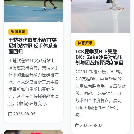
新闻资讯
王楚钦伤愈复出WTT突
体育资讯
尼斯站夺冠 反手体系全
面回归
LCK夏季赛HLE完胜
DK：Zeka沙皇对线压
王楚钦在WTT突尼斯站上
制与团战指挥深度复盘
演伤愈复出首秀，凭借反手
2026 LCK夏季赛，HLE以
体系的全面升级力压群雄夺
2-0完胜DK，中单Zeka的
冠。本文深度解析其反手技
沙皇成为胜负手。文章从对
术革新如何重塑比赛统治
线、团战、DK失误与HLE
力，从拧拉到快撕的战术演
战术四个维度复盘，展现
变，剖析心理蜕变与...
Zeka如何通过细节压制
2026-08-06
与...
2026-08-02