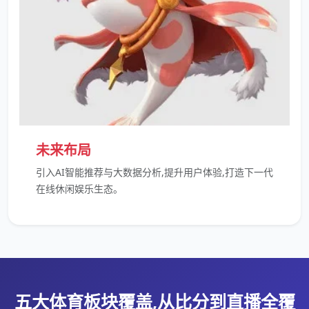
未来布局
引入AI智能推荐与大数据分析,提升用户体验,打造下一代
在线休闲娱乐生态。
五大体育板块覆盖,从比分到直播全覆