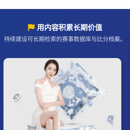
用内容积累长期价值
持续建设可长期检索的赛事数据库与比分档案。