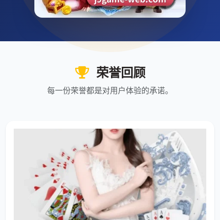
荣誉回顾
每一份荣誉都是对用户体验的承诺。