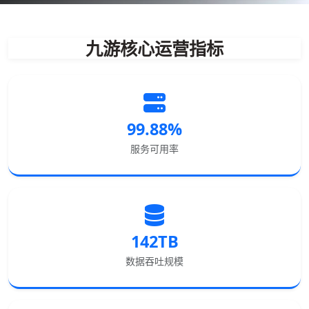
九游核心运营指标
99.88%
服务可用率
142TB
数据吞吐规模