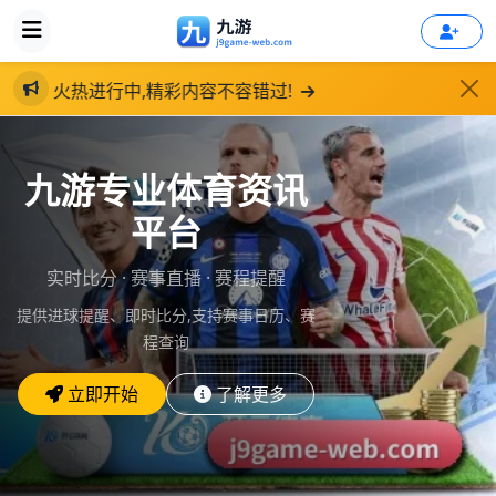
火热进行中,精彩内容不容错过!
九游专业体育资讯
平台
实时比分 · 赛事直播 · 赛程提醒
提供进球提醒、即时比分,支持赛事日历、赛
程查询
立即开始
了解更多