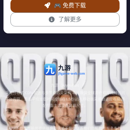
🎮 免费下载
了解更多
九游
(jiuyouhui)
采用分布式 CDN 加速与多节点容灾架构,本站确保全球用户均可流畅访问
平台内容。页面平均加载时间控制在1.5秒以内,移动端采用自适应布局,适
配市面主流设备屏幕尺寸。
APP下载
首页
新闻资讯
体育资讯
关于我们
联系我们
隐私政策
服务条款