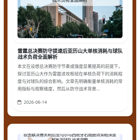
雷霆总决赛防守提速后亚历山大单核消耗与球队
战术负荷全面解析
本文在设想总决赛防守节奏或强度显著提高的前提下，
探讨亚历山大作为雷霆进攻枢纽在单核负荷下的消耗程
度与对球队的综合影响。文章先明确衡量单核消耗的常
用指标与观察维度，然后从防守战术背景...
2026-06-14