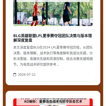
BLG英雄联盟LPL夏季赛夺冠团队决策与版本理
解深度复盘
本文深度复盘BLG在2024 LPL夏季赛夺冠历程，从团队
决策、版本理解、战术执行等角度解析其成功关键，分
析决策链、英雄优先级和资源控制，结合决赛关键局细
节，为电竞战术研究提供参考...
2026-07-22