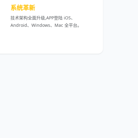
系统革新
技术架构全面升级,APP登陆 iOS、
Android、Windows、Mac 全平台。