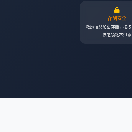
存储安全
敏感信息加密存储，按权
保障隐私不泄露