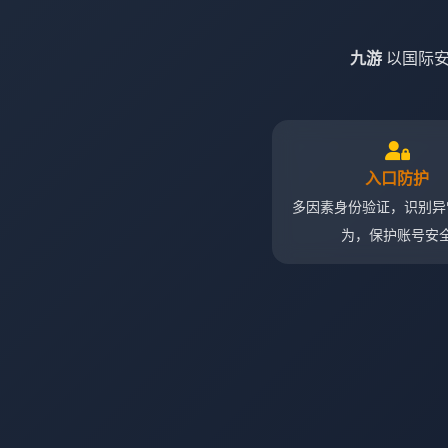
九游
以国际安
入口防护
多因素身份验证，识别异
为，保护账号安