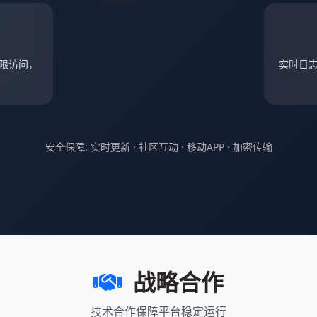
限访问，
实时日
安全保障: 实时更新 · 社区互动 · 移动APP · 加密传输
战略合作
技术合作保障平台稳定运行