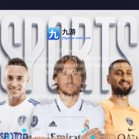
九游
(jiuyouhui)
采用分布式 CDN 加速与多节点容灾架构,本站确保全球用户均可流畅访问
平台内容。页面平均加载时间控制在1.5秒以内,移动端采用自适应布局,适
配市面主流设备屏幕尺寸。
APP下载
首页
新闻资讯
体育资讯
关于我们
联系我们
隐私政策
服务条款
网站地图
RSS订阅
ningbo-cs@j9game-web.com
0574-5688-3322
宁波市江北区人民路188号中翔商业广场22层
工作日 08:30 - 17:30