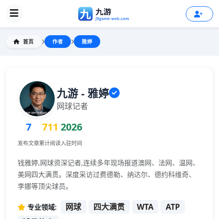
首页
作者
雅婷
九游 - 雅婷
网球记者
7
711
2026
发布文章
累计阅读
入驻时间
钱雅婷,网球资深记者,连续多年现场报道澳网、法网、温网、
美网四大满贯。深度采访过费德勒、纳达尔、德约科维奇、
李娜等顶尖球员。
网球
四大满贯
WTA
ATP
专业领域: