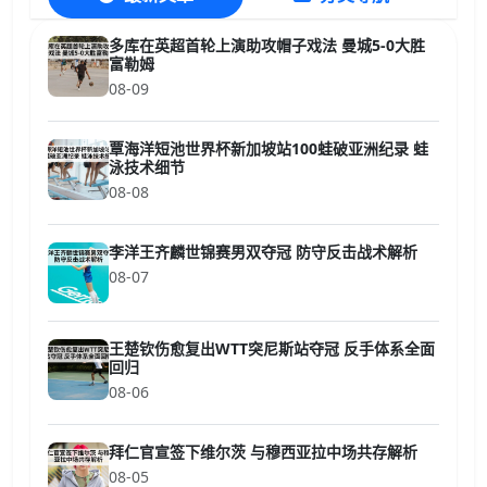
多库在英超首轮上演助攻帽子戏法 曼城5-0大胜
富勒姆
08-09
覃海洋短池世界杯新加坡站100蛙破亚洲纪录 蛙
泳技术细节
08-08
李洋王齐麟世锦赛男双夺冠 防守反击战术解析
08-07
王楚钦伤愈复出WTT突尼斯站夺冠 反手体系全面
回归
08-06
拜仁官宣签下维尔茨 与穆西亚拉中场共存解析
08-05