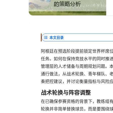
本文目录
阿根廷在预选阶段提前锁定世界杯席
任务。如何在保持竞技水平的同时推
管理层的人才储备与周期规划问题。
通行做法，从战术轮换、青年梯队、
奏把控建议，并讨论衡量指标与风险
战术轮换与阵容调整
在已确保参赛资格的背景下，教练组
轮换并非简单替换球员，而是要围绕