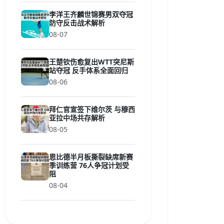
李洋王齐麟世锦赛男双夺冠
防守反击战术解析
08-07
王楚钦伤愈复出WTT突尼斯
站夺冠 反手体系全面回归
08-06
拜仁官宣签下维尔茨 与穆西
亚拉中场共存解析
08-05
恩比德半月板撕裂缺席新赛
季训练营 76人争冠计划受
阻
08-04