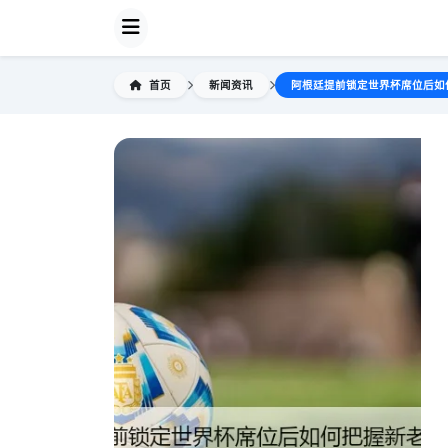
首页
新闻资讯
阿根廷提前锁定世界杯席位后如