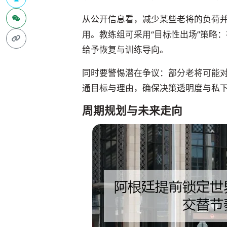
从公开信息看，减少某些老将的负荷
用。教练组可采用“目标性出场”策略
给予恢复与训练导向。
同时要警惕潜在争议：部分老将可能
通目标与理由，确保决策透明度与私
周期规划与未来走向