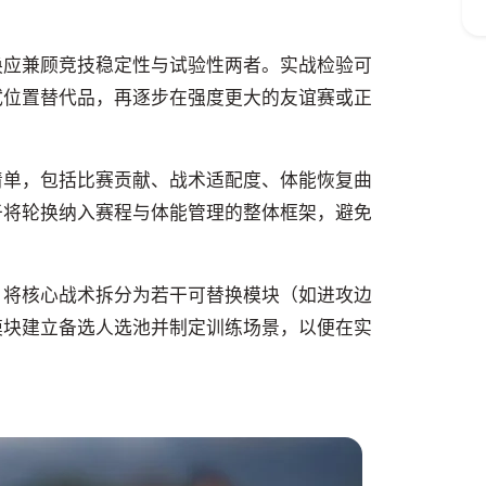
换应兼顾竞技稳定性与试验性两者。实战检验可
试位置替代品，再逐步在强度更大的友谊赛或正
清单，包括比赛贡献、战术适配度、体能恢复曲
于将轮换纳入赛程与体能管理的整体框架，避免
：将核心战术拆分为若干可替换模块（如进攻边
模块建立备选人选池并制定训练场景，以便在实