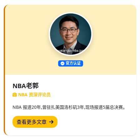
官方认证
NBA老郭
NBA 资深评论员
NBA 报道20年,曾驻扎美国洛杉矶3年,现场报道5届总决赛。
查看更多文章