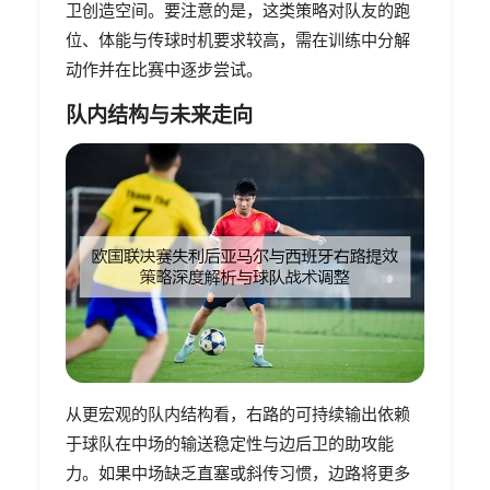
卫创造空间。要注意的是，这类策略对队友的跑
位、体能与传球时机要求较高，需在训练中分解
动作并在比赛中逐步尝试。
队内结构与未来走向
从更宏观的队内结构看，右路的可持续输出依赖
于球队在中场的输送稳定性与边后卫的助攻能
力。如果中场缺乏直塞或斜传习惯，边路将更多