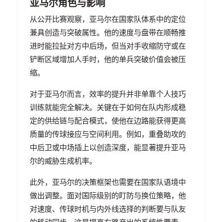
亚马尔角色与影响
从公开比赛观察，亚马尔在国家队体系中的定位
兼具创造与突破属性。他的速度与盘带在顺畅推
进时能拉扯对方中后场，但当对手收缩防守或在
铲断区域增加人手时，他的单兵突破价值会被压
缩。
对于亚马尔而言，效率的提升并非单靠个人技巧
训练就能完全解决。关键在于如何在队内形成稳
定的供给链与配合模式，使他在边路能获得更高
质量的传球接应与空间利用。例如，重叠助攻的
中后卫或中场插上以创造深度，能显著提升亚马
尔的威胁生成机率。
此外，亚马尔的决策框架也需要在国家队语境中
做出调整。面对国际级别的盯防与换位策略，他
对速度、传球时机与内外线选择的判断要与队友