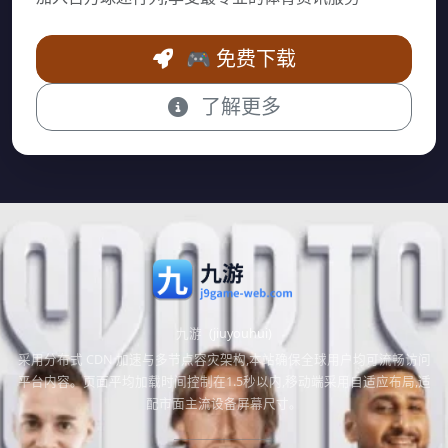
🎮 免费下载
了解更多
九游
(jiuyouhui)
采用分布式 CDN 加速与多节点容灾架构,本站确保全球用户均可流畅访问
平台内容。页面平均加载时间控制在1.5秒以内,移动端采用自适应布局,适
配市面主流设备屏幕尺寸。