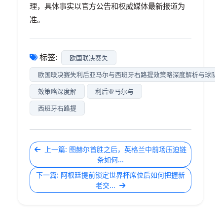
理，具体事实以官方公告和权威媒体最新报道为
准。
标签:
欧国联决赛失
欧国联决赛失利后亚马尔与西班牙右路提效策略深度解析与球队
效策略深度解
利后亚马尔与
西班牙右路提
上一篇: 图赫尔首胜之后，英格兰中前场压迫链
条如何...
下一篇: 阿根廷提前锁定世界杯席位后如何把握新
老交...